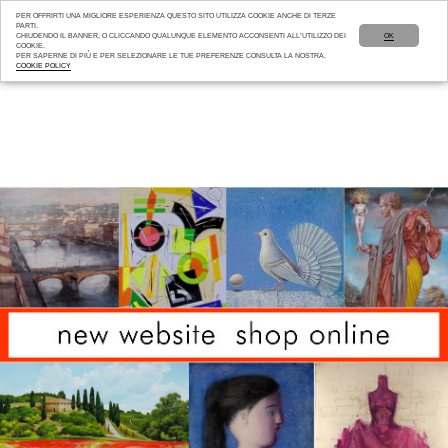
PER OFFRIRTI UNA MIGLIORE ESPERIENZA QUESTO SITO UTILIZZA COOKIE ANCHE DI TERZE
PARTI.
CHIUDENDO IL BANNER, O CLICCANDO QUALUNQUE ELEMENTO ACCONSENTI ALL’UTILIZZO DEI
OK
COOKIE.
PER SAPERNE DI PIÙ E PER SELEZIONARE LE TUE PREFERENZE CONSULTA LA NOSTRA.
COOKIE POLICY