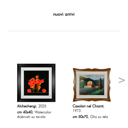
nuovi arrivi
Alchechengi
, 2025
Casolari nel Chianti
,
1973
cm 40x40
, Watercolor
drybrush su tavola
cm 50x70
, Olio su tela