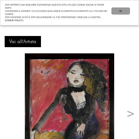
PER OFFRIRTI UNA MIGLIORE ESPERIENZA QUESTO SITO UTILIZZA COOKIE ANCHE DI TERZE
PARTI.
CHIUDENDO IL BANNER, O CLICCANDO QUALUNQUE ELEMENTO ACCONSENTI ALL’UTILIZZO DEI
OK
COOKIE.
PER SAPERNE DI PIÙ E PER SELEZIONARE LE TUE PREFERENZE CONSULTA LA NOSTRA
(COOKIE POLICY)
Vai all'Artista