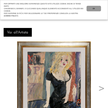
PER OFFRIRTI UNA MIGLIORE ESPERIENZA QUESTO SITO UTILIZZA COOKIE ANCHE DI TERZE
PARTI.
CHIUDENDO IL BANNER, O CLICCANDO QUALUNQUE ELEMENTO ACCONSENTI ALL’UTILIZZO DEI
OK
COOKIE.
PER SAPERNE DI PIÙ E PER SELEZIONARE LE TUE PREFERENZE CONSULTA LA NOSTRA
(COOKIE POLICY)
Vai all'Artista