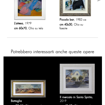
Piccolo bar
, 1983 ca
L'attesa
, 1979
cm 40x30
, Olio su
cm 60x70
, Olio su tela
faesite
Potrebbero interessarti anche queste opere
Il mercato in Santo Spirito
,
Battaglia
2019