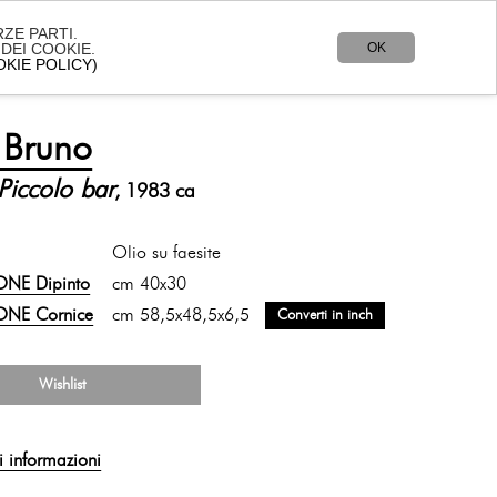
ZE PARTI.
OK
DEI COOKIE.
Lingua:
IT
-
EN
OKIE POLICY)
 SIAMO
CONTATTI
SHOP
i Bruno
Piccolo bar
, 1983 ca
Olio su faesite
NE Dipinto
cm 40x30
ONE Cornice
cm 58,5x48,5x6,5
Converti in inch
Wishlist
i informazioni