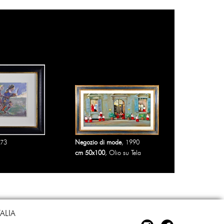
973
Negozio di mode
, 1990
cm 50x100
, Olio su Tela
TALIA