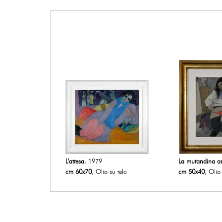
L'attesa
, 1979
La mutandina a
cm 60x70
, Olio su tela
cm 50x40
, Olio