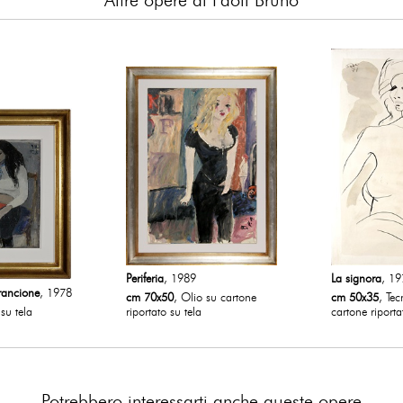
Altre opere di Paoli Bruno
consegn
Con
apparte
Cons
Non è p
indirizz
Periferia
, 1989
La signora
, 1
rancione
, 1978
cm 70x50
, Olio su cartone
cm 50x35
, Tec
 su tela
riportato su tela
cartone riporta
Potrebbero interessarti anche queste opere