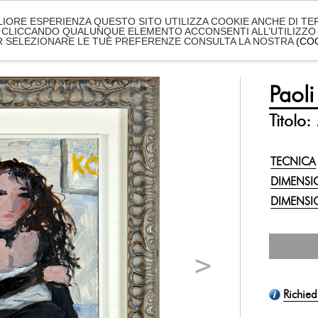
LIORE ESPERIENZA QUESTO SITO UTILIZZA COOKIE ANCHE DI TER
 CLICCANDO QUALUNQUE ELEMENTO ACCONSENTI ALL’UTILIZZO 
ER SELEZIONARE LE TUE PREFERENZE CONSULTA LA NOSTRA
(CO
ISTI
MOSTRE ONLINE
EVENTI
ABOUT
DOVE
Paol
Titolo:
TECNICA
DIMENSIO
DIMENSI
Richied