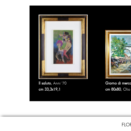
Il saluto
, Anni '70
Giorno di merc
cm 33,3x19,1
cm 80x80
, Olio
FLO