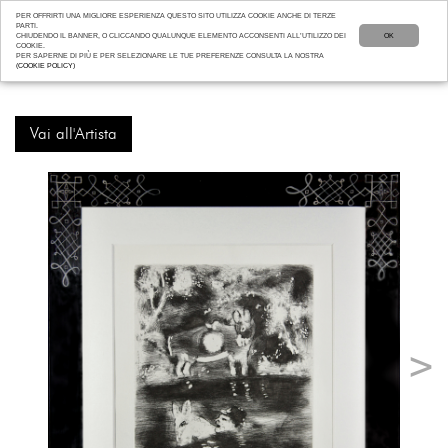
PER OFFRIRTI UNA MIGLIORE ESPERIENZA QUESTO SITO UTILIZZA COOKIE ANCHE DI TERZE
PARTI.
CHIUDENDO IL BANNER, O CLICCANDO QUALUNQUE ELEMENTO ACCONSENTI ALL’UTILIZZO DEI
OK
COOKIE.
PER SAPERNE DI PIÙ E PER SELEZIONARE LE TUE PREFERENZE CONSULTA LA NOSTRA
(COOKIE POLICY)
Vai all'Artista