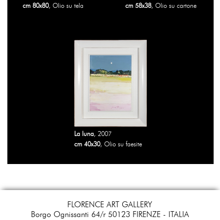
cm 80x80
, Olio su tela
cm 58x38
, Olio su cartone
La luna
, 2007
cm 40x30
, Olio su faesite
FLORENCE ART GALLERY
Borgo Ognissanti 64/r 50123 FIRENZE - ITALIA