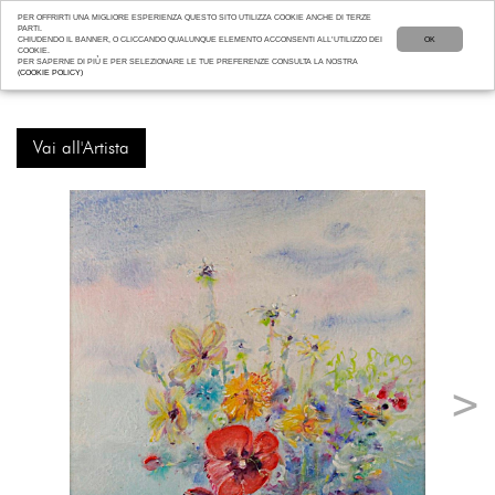
PER OFFRIRTI UNA MIGLIORE ESPERIENZA QUESTO SITO UTILIZZA COOKIE ANCHE DI TERZE
PARTI.
CHIUDENDO IL BANNER, O CLICCANDO QUALUNQUE ELEMENTO ACCONSENTI ALL’UTILIZZO DEI
OK
COOKIE.
PER SAPERNE DI PIÙ E PER SELEZIONARE LE TUE PREFERENZE CONSULTA LA NOSTRA
(COOKIE POLICY)
Vai all'Artista