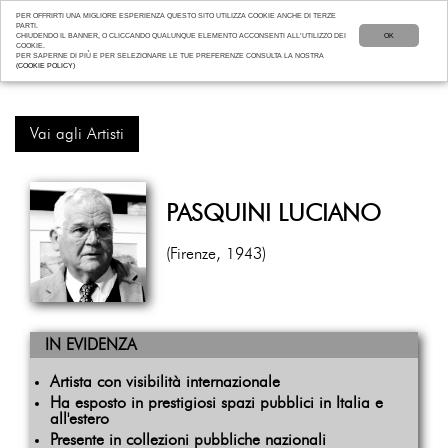
PER OFFRIRTI UNA MIGLIORE ESPERIENZA QUESTO SITO UTILIZZA COOKIE ANCHE DI TERZE
PARTI.
CHIUDENDO IL BANNER, O CLICCANDO QUALUNQUE ELEMENTO ACCONSENTI ALL’UTILIZZO DEI
OK
COOKIE.
PER SAPERNE DI PIÙ E PER SELEZIONARE LE TUE PREFERENZE CONSULTA LA NOSTRA
(COOKIE POLICY)
Vai agli Artisti
PASQUINI LUCIANO
(Firenze, 1943)
IN EVIDENZA
Artista con visibilità internazionale
Ha esposto in prestigiosi spazi pubblici in Italia e
all'estero
Presente in collezioni pubbliche nazionali