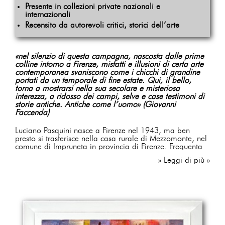
Presente in collezioni private nazionali e
internazionali
Recensito da autorevoli critici, storici dell’arte
«nel silenzio di questa campagna, nascosta dalle prime
colline intorno a Firenze, misfatti e illusioni di certa arte
contemporanea svaniscono come i chicchi di grandine
portati da un temporale di fine estate. Qui, il bello,
torna a mostrarsi nella sua secolare e misteriosa
interezza, a ridosso dei campi, selve e case testimoni di
storie antiche. Antiche come l’uomo» (Giovanni
Faccenda)
Luciano Pasquini nasce a Firenze nel 1943, ma ben
presto si trasferisce nella casa rurale di Mezzomonte, nel
comune di Impruneta in provincia di Firenze. Frequenta
le prime classi elementari presso la scuola di San
» Leggi di più »
Gersolè sotto la guida della maestra Maria Maltoni. Ciò
costituirà, per la sua vocazione pittorica futura, una
premessa operativa di notevole importanza, sia sul
piano del linguaggio pittorico che su quello delle scelte
tematiche. I suoi “Fiori”, i suoi “Paesaggi”, i suoi “Scorci
di case”, sempre trattati con grazia e delicatezza
coloristica, provengono tutti da lì: dalla qualità
dell'insegnamento ricevuto sotto la guida della Maltoni,