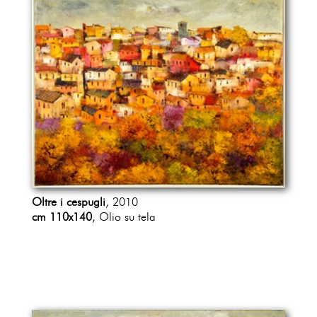
Raffaele De Grada, Tullio De Mauro, Almina Dovati Fusi,
Giovanni Faccenda, Mario Giannella, Mauro Innocenti,
Salvatore Italia, Paolo Levi, Domenico Montalto,
Riccardo Nencini, Tommaso Paloscia, Claudio Strinati,
Marcello Venturosi, e molti altri.
Oltre i cespugli
, 2010
cm 110x140
, Olio su tela