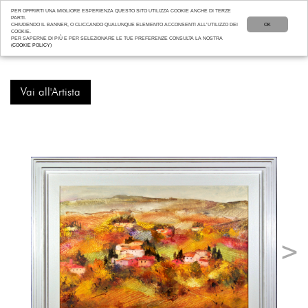
PER OFFRIRTI UNA MIGLIORE ESPERIENZA QUESTO SITO UTILIZZA COOKIE ANCHE DI TERZE
PARTI.
CHIUDENDO IL BANNER, O CLICCANDO QUALUNQUE ELEMENTO ACCONSENTI ALL’UTILIZZO DEI
OK
COOKIE.
PER SAPERNE DI PIÙ E PER SELEZIONARE LE TUE PREFERENZE CONSULTA LA NOSTRA
(COOKIE POLICY)
Vai all'Artista