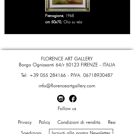
Fienagione
, 1968
cm 50x70
, Olio su tela
FLORENCE ART GALLERY
Borgo Ognissanti 64/r 50123 FIRENZE - ITALIA
​Tel: +39 055 284166 - P.IVA: 06718930487
info@florenceartgallery.com
Follow us
Privacy
Policy
Condizioni di vendita
Resi
Spedizioni
Iscriviti alla nostra Newsletter