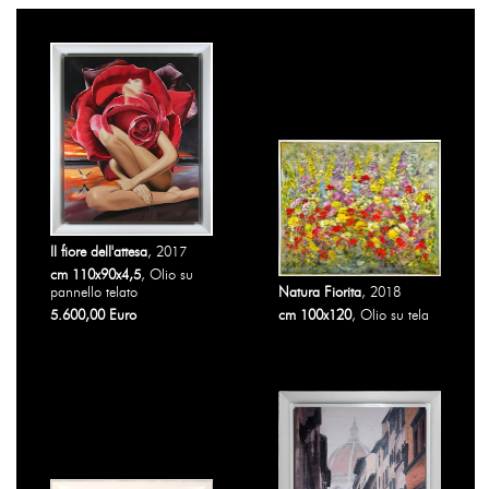
appartenente a una società e/o persona giuridica.
Consegna paesi extra-UE: entro 4 settimane
Non è possibile consegnare opere d'arte a nessun
indirizzo privato.
Il fiore dell'attesa
, 2017
cm 110x90x4,5
, Olio su
pannello telato
Natura Fiorita
, 2018
5.600,00 Euro
cm 100x120
, Olio su tela