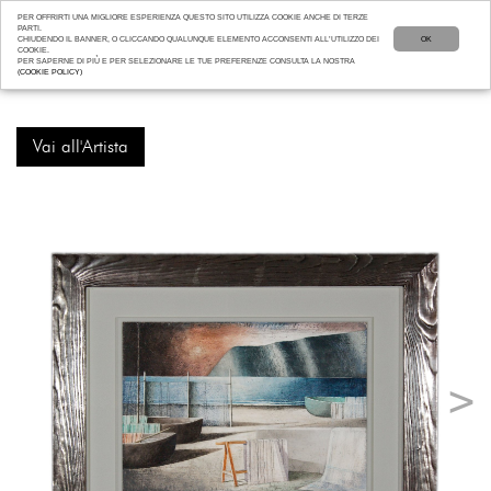
PER OFFRIRTI UNA MIGLIORE ESPERIENZA QUESTO SITO UTILIZZA COOKIE ANCHE DI TERZE
PARTI.
CHIUDENDO IL BANNER, O CLICCANDO QUALUNQUE ELEMENTO ACCONSENTI ALL’UTILIZZO DEI
OK
COOKIE.
PER SAPERNE DI PIÙ E PER SELEZIONARE LE TUE PREFERENZE CONSULTA LA NOSTRA
(COOKIE POLICY)
Vai all'Artista