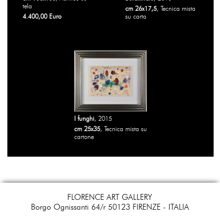
tela
cm 26x17,5
, Tecnica mista
4.400,00 Euro
su carta
I funghi
, 2015
cm 25x35
, Tecnica mista su
cartone
FLORENCE ART GALLERY
Borgo Ognissanti 64/r 50123 FIRENZE - ITALIA