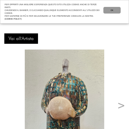
PER OFFRIRTI UNA MIGLIORE ESPERIENZA QUESTO SITO UTILIZZA COOKIE ANCHE DI TERZE
PARTI.
CHIUDENDO IL BANNER, O CLICCANDO QUALUNQUE ELEMENTO ACCONSENTI ALL’UTILIZZO DEI
OK
COOKIE.
PER SAPERNE DI PIÙ E PER SELEZIONARE LE TUE PREFERENZE CONSULTA LA NOSTRA
(COOKIE POLICY)
Vai all'Artista