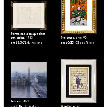
Peintre néo-classique dans
son atelier
, 1963
Nel bosco
, anni '90
cm 56,3x75,6
, Incisione
cm 60x23
, Olio su Tavola
London
, 2021
cm 100x100
, Acrilico su
Burattinaio
, 2010