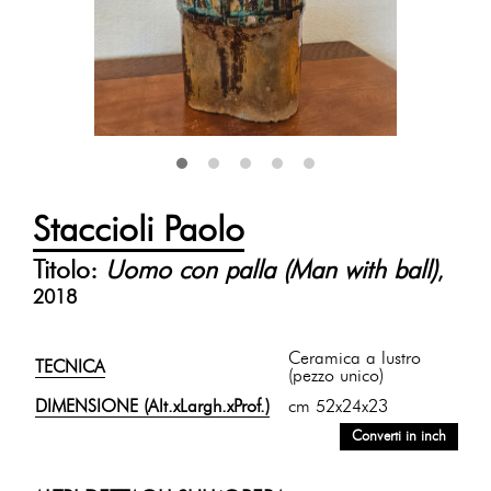
Staccioli Paolo
Titolo:
Uomo con palla (Man with ball)
,
2018
Ceramica a lustro
TECNICA
(pezzo unico)
DIMENSIONE (Alt.xLargh.xProf.)
cm 52x24x23
Converti in inch